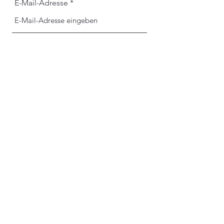
E-Mail-Adresse
Betreff
Nachricht
Absenden
©2025 Lions-Club Schongau Pfaffenwinkel e.V.
Datenschutz
Impressum