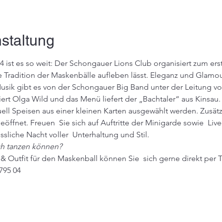
staltung
 ist es so weit: Der Schongauer Lions Club organisiert zum ers
e Tradition der Maskenbälle aufleben lässt. Eleganz und Glamo
Musik gibt es von der Schongauer Big Band unter der Leitung vo
iert Olga Wild und das Menü liefert der „Bachtaler“ aus Kinsau. D
ell Speisen aus einer kleinen Karten ausgewählt werden. Zusätz
eöffnet. Freuen  Sie sich auf Auftritte der Minigarde sowie  Li
sliche Nacht voller  Unterhaltung und Stil.
ch tanzen können?
& Outfit für den Maskenball können Sie  sich gerne direkt per
795 04 