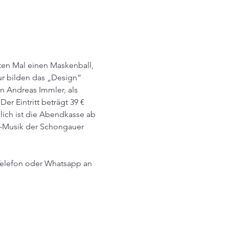
ten Mal einen Maskenball, 
ur bilden das „Design“ 
n Andreas Immler, als 
er Eintritt beträgt 39 € 
lich ist die Abendkasse ab 
ve-Musik der Schongauer 
 Telefon oder Whatsapp an 