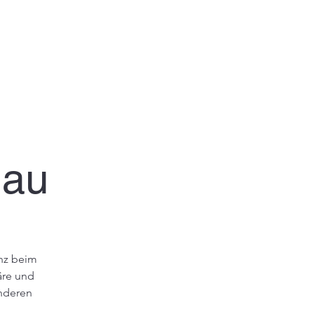
gau
anz beim
äre und
onderen