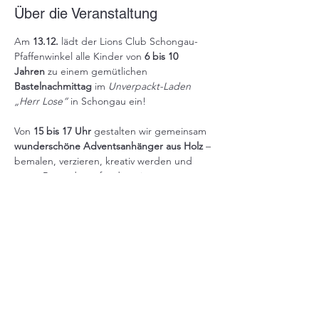
Über die Veranstaltung
Am 
13.12.
 lädt der Lions Club Schongau-
Pfaffenwinkel alle Kinder von 
6 bis 10 
Jahren
 zu einem gemütlichen 
Bastelnachmittag
 im 
Unverpackt-Laden 
„Herr Lose“
 in Schongau ein!
Von 
15 bis 17 Uhr
 gestalten wir gemeinsam 
wunderschöne Adventsanhänger aus Holz
 – 
bemalen, verzieren, kreativ werden und 
etwas Besonderes für den eigenen 
Weihnachtsbaum mit nach Hause nehmen. 
🎨🧒🌟
👉 
Es stehen 15 Plätze zur Verfügung.
Die 
Anmeldung erfolgt einfach per Mail über 
unsere Homepage.
Wir freuen uns sehr auf einen fröhlichen, 
kreativen Nachmittag in weihnachtlicher 
Atmosphäre! ✨🎅